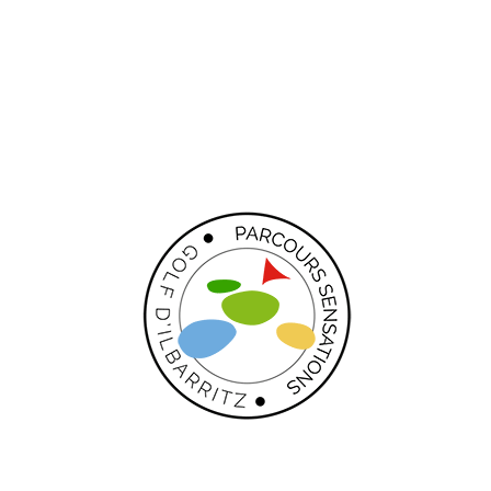
son swing.
05
Départ sur tapis
Les ateliers permettent aussi de s’entraîner sur tapis pour plus de
facilité.
06
Club House & Restaurant
Le Birdie, un joyau gastronomique niché au cœur du prestigieux
Golf d’Ilbarritz.